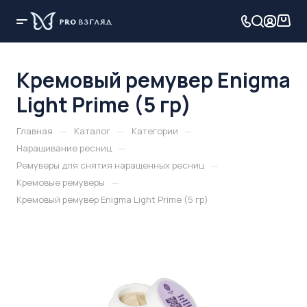
Кремовый ремувер Enigma
Light Prime (5 гр)
—
—
—
Главная
Каталог
Категории
—
Наращивание ресниц
—
Ремуверы для снятия наращенных ресниц
—
Кремовые ремуверы
Кремовый ремувер Enigma Light Prime (5 гр)