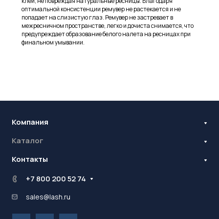
клей, не повреждая натуральные ресницы. Благодаря
оптимальной консистенции ремувер не растекается и не
попадает на слизистую глаз. Ремувер не застревает в
межресничном пространстве, легко и дочиста снимается, что
предупреждает образование белого налета на ресницах при
финальном умывании.
Компания
Каталог
Бренды
Блог
Контакты
Наращивание ресниц
Ламинирование ресниц и бровей
Стань оптовиком
+7 800 200 52 74
Контрактное производство
sales@lash.ru