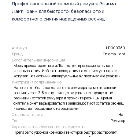
Профессиональный кремовый ремувер Энигма
Лайт Прайм для быстрого, безопасного и
комфортного снятия наращенных ресниц.
Артикул
LD000380
Бренд
Enigma Light
Дополнительная информация
Меры предосторожности: Только для профессионального
использования. Избегать попадания на слизистую глаза и
кожу век. Возможны индивидуальные аллергические реакции.
Инструкция по применению
Нанесите небольшое количество ремувера на место сцепки
ресниц, через 3-5 минут пинцетом удалите наращенные
ресницы и остатки ремувера и промойте ресницы. Время
снятия может варьироваться в зависимости от остатка ресниц
и качества предыдущего наращивания.
Отдельная длина
Нет
Тип
Ремувер
Характеристики/основные преимущества
Препарат с удобной кремовой текстурой быстро растворяет