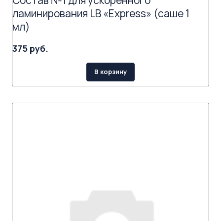
Состав №1 для ускоренного
ламинирования LB «Express» (саше 1
мл)
375 руб.
В корзину