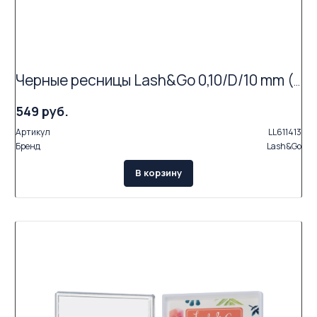
Черные ресницы Lash&Go 0,10/D/10 mm (16 линий)
549 руб.
Артикул
LL611413
Бренд
Lash&Go
В корзину