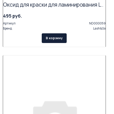
Оксид для краски для ламинирования Lash&Go
495 руб.
Артикул
ND000059
Бренд
Lash&Go
В корзину