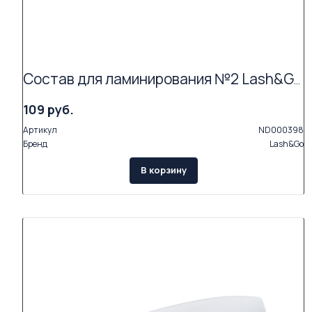
Состав для ламинирования №2 Lash&Go Neutralizing Cream в саше (1,5 мл) АКЦИЯ (Exp.09.26)
109 руб.
Артикул
ND000398
Бренд
Lash&Go
В корзину