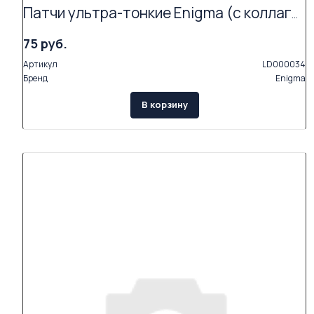
Патчи ультра-тонкие Enigma (с коллагеном и экстрактами растений, 2 пары в упаковке)
75 руб.
Артикул
LD000034
Бренд
Enigma
В корзину