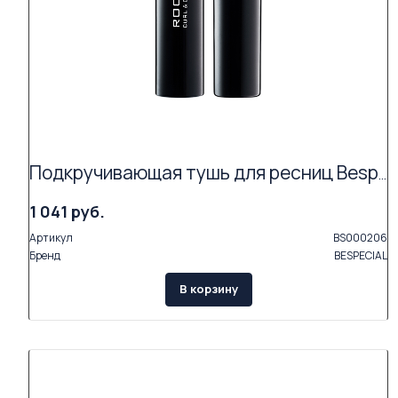
Подкручивающая тушь для ресниц Bespecial «ROCK'N'CURL» (цвет coal black 01)
1 041 руб.
Артикул
BS000206
Бренд
BESPECIAL
В корзину