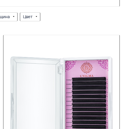
щина
Цвет