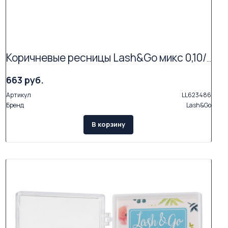
Коричневые ресницы Lash&Go микс 0,10/C/6-14 mm "Мокка" (17 линий)
663 руб.
Артикул
LL623486
Бренд
Lash&Go
В корзину