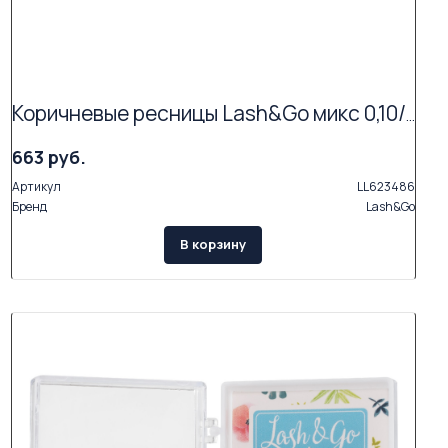
Коричневые ресницы Lash&Go микс 0,10/C/6-14 mm "Мокка" (17 линий)
663 руб.
Артикул
LL623486
Бренд
Lash&Go
В корзину