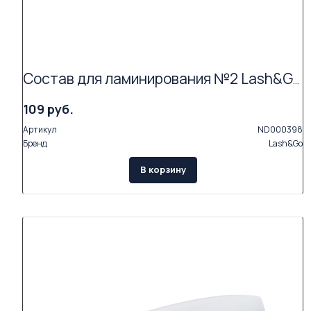
Состав для ламинирования №2 Lash&Go Neutralizing Cream в саше (1,5 мл) АКЦИЯ (Exp.09.26)
109 руб.
Артикул
ND000398
Бренд
Lash&Go
В корзину