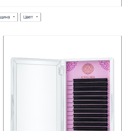
щина
Цвет