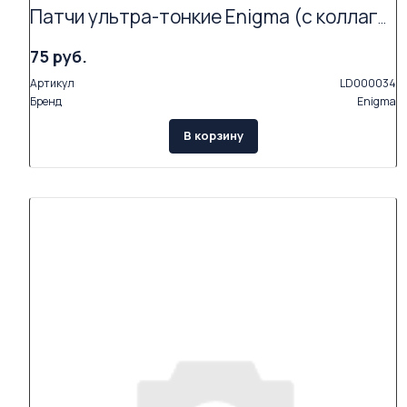
Патчи ультра-тонкие Enigma (с коллагеном и экстрактами растений, 2 пары в упаковке)
75 руб.
Артикул
LD000034
Бренд
Enigma
В корзину