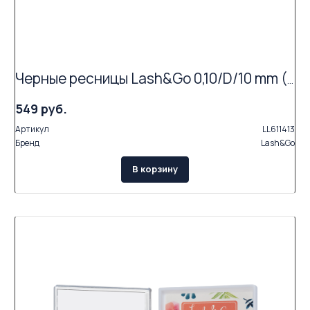
Черные ресницы Lash&Go 0,10/D/10 mm (16 линий)
549 руб.
Артикул
LL611413
Бренд
Lash&Go
В корзину