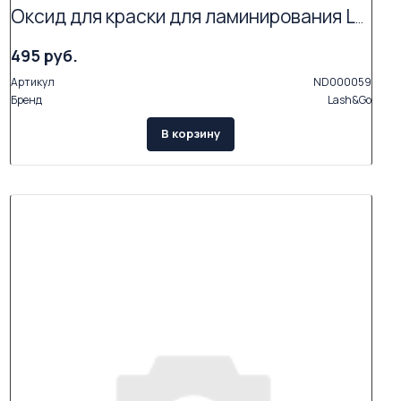
Оксид для краски для ламинирования Lash&Go
495 руб.
Артикул
ND000059
Бренд
Lash&Go
В корзину