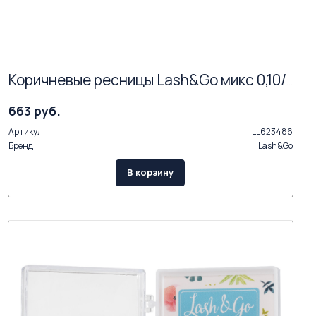
Коричневые ресницы Lash&Go микс 0,10/C/6-14 mm "Мокка" (17 линий)
663 руб.
Артикул
LL623486
Бренд
Lash&Go
В корзину