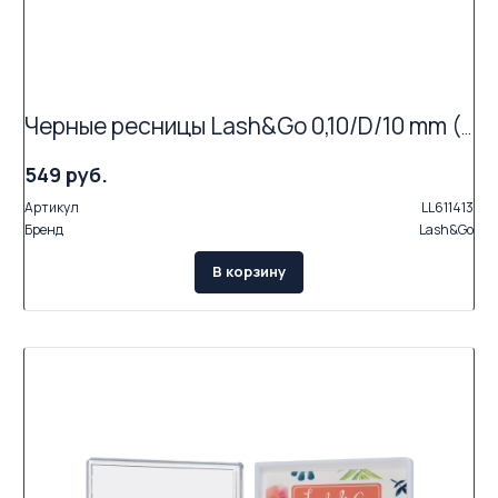
Черные ресницы Lash&Go 0,10/D/10 mm (16 линий)
549 руб.
Артикул
LL611413
Бренд
Lash&Go
В корзину