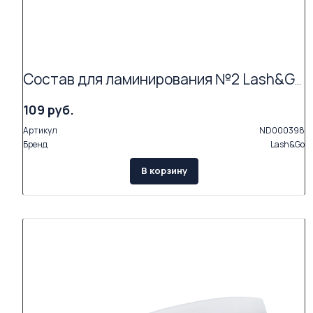
Состав для ламинирования №2 Lash&Go Neutralizing Cream в саше (1,5 мл) АКЦИЯ (Exp.09.26)
109 руб.
Артикул
ND000398
Бренд
Lash&Go
В корзину