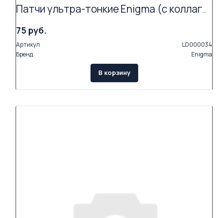
Патчи ультра-тонкие Enigma (с коллагеном и экстрактами растений, 2 пары в упаковке)
75 руб.
Артикул
LD000034
Бренд
Enigma
В корзину