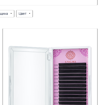
щина
Цвет