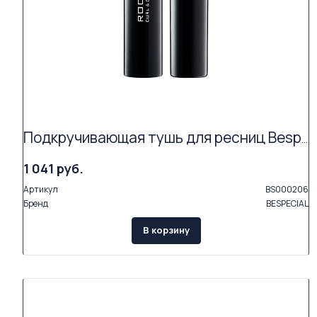
Подкручивающая тушь для ресниц Bespecial «ROCK'N'CURL» (цвет coal black 01)
1 041 руб.
Артикул
BS000206
Бренд
BESPECIAL
В корзину