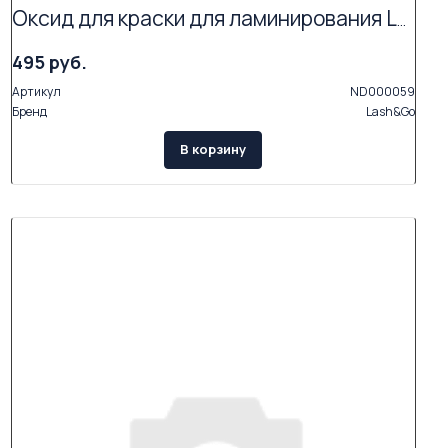
Оксид для краски для ламинирования Lash&Go
495 руб.
Артикул
ND000059
Бренд
Lash&Go
В корзину