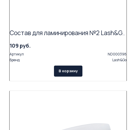
Состав для ламинирования №2 Lash&Go Neutralizing Cream в саше (1,5 мл) АКЦИЯ (Exp.09.26)
109 руб.
Артикул
ND000398
Бренд
Lash&Go
В корзину