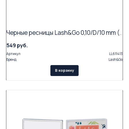
Черные ресницы Lash&Go 0,10/D/10 mm (16 линий)
549 руб.
Артикул
LL611413
Бренд
Lash&Go
В корзину