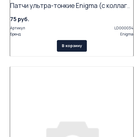
Патчи ультра-тонкие Enigma (с коллагеном и экстрактами растений, 2 пары в упаковке)
75 руб.
Артикул
LD000034
Бренд
Enigma
В корзину