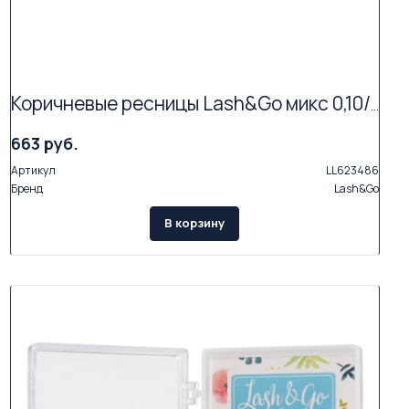
Коричневые ресницы Lash&Go микс 0,10/C/6-14 mm "Мокка" (17 линий)
663 руб.
Артикул
LL623486
Бренд
Lash&Go
В корзину