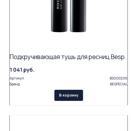
Подкручивающая тушь для ресниц Bespecial «ROCK'N'CURL» (цвет coal black 01)
1 041 руб.
Артикул
BS000206
Бренд
BESPECIAL
В корзину