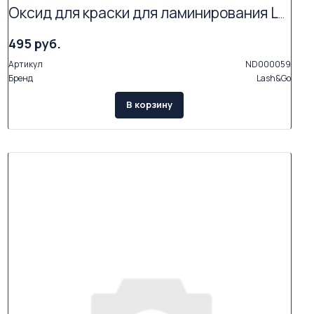
Оксид для краски для ламинирования Lash&Go
495 руб.
Артикул
ND000059
Бренд
Lash&Go
В корзину