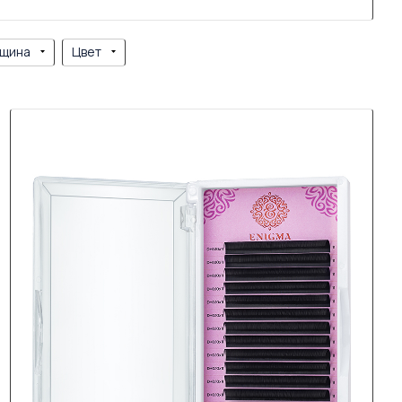
щина
Цвет