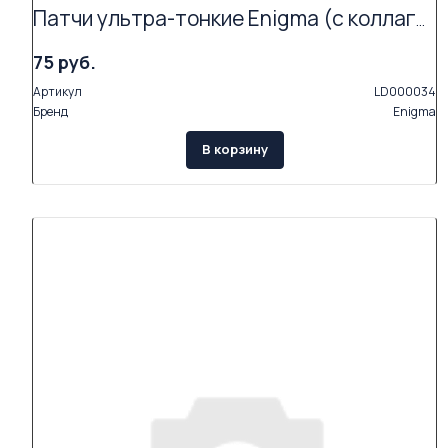
Патчи ультра-тонкие Enigma (с коллагеном и экстрактами растений, 2 пары в упаковке)
75 руб.
Артикул
LD000034
Бренд
Enigma
В корзину