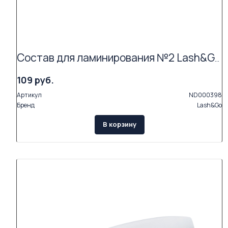
Состав для ламинирования №2 Lash&Go Neutralizing Cream в саше (1,5 мл) АКЦИЯ (Exp.09.26)
109 руб.
Артикул
ND000398
Бренд
Lash&Go
В корзину