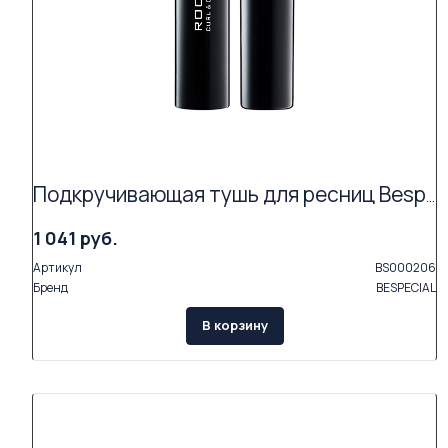
Подкручивающая тушь для ресниц Bespecial «ROCK'N'CURL» (цвет coal black 01)
1 041 руб.
Артикул
BS000206
Бренд
BESPECIAL
В корзину