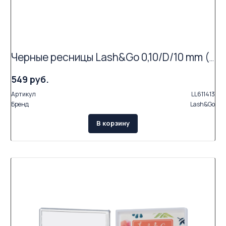
Черные ресницы Lash&Go 0,10/D/10 mm (16 линий)
549 руб.
Артикул
LL611413
Бренд
Lash&Go
В корзину