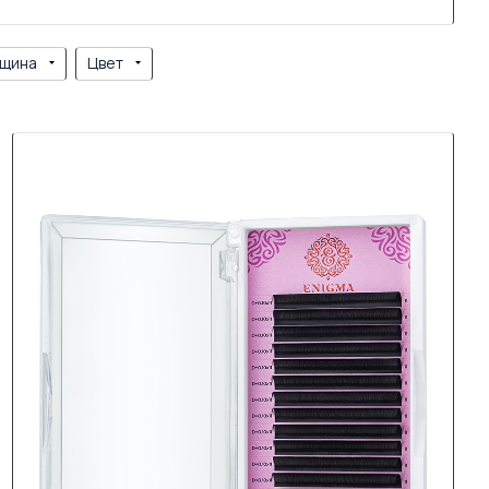
щина
Цвет