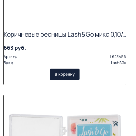
Коричневые ресницы Lash&Go микс 0,10/C/6-14 mm "Мокка" (17 линий)
663 руб.
Артикул
LL623486
Бренд
Lash&Go
В корзину