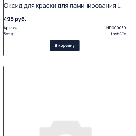
Оксид для краски для ламинирования Lash&Go
495 руб.
Артикул
ND000059
Бренд
Lash&Go
В корзину